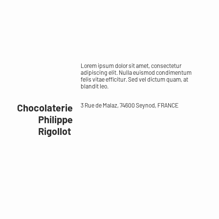
Lorem ipsum dolor sit amet, consectetur
adipiscing elit. Nulla euismod condimentum
felis vitae efficitur. Sed vel dictum quam, at
blandit leo.
Chocolaterie
3 Rue de Malaz, 74600 Seynod, FRANCE
Philippe
Rigollot